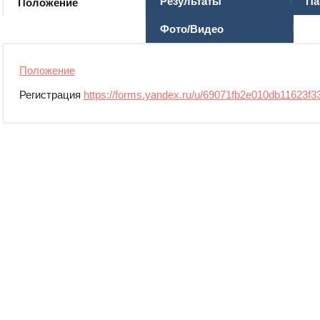
Результаты
Па
Положение
Фото/Видео
Положение
Регистрация
https://forms.yandex.ru/u/69071fb2e010db11623f3