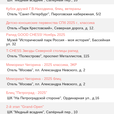
ШК "Медный всадник", Сапёрный пер., 10
Кубок друзей Г.В.Находкина, блиц, ветераны
Отель "Санкт-Петербург", Пироговская набережная, 5/2
Детско-юношеские первенства СПб 2025 г., классика
Отель «Парк Крестовский», Северная дорога, д. 12.
Рапид GOOD CHESS! Ноябрь 2025
Музей "Исторический парк Россия - моя история", Бассейная
ул. 32
T-CHESS Звезды Северной столицы рапид
Отель "Полюстрово", проспект Металлистов, 115
Мемориал Чигорина - 2025 классика, ЭКР
Отель "Москва", пл. Александра Невского, д. 2
Мемориал Чигорина - 2025 блиц
Отель "Москва", пл. Александра Невского, д. 2
Блиц "Петроград - 2025"
ШК "На Петроградской стороне", Ординарная ул., д.16
2-й этап "Grand-Open"
ШК "Медный всадник", Сапёрный пер., 10